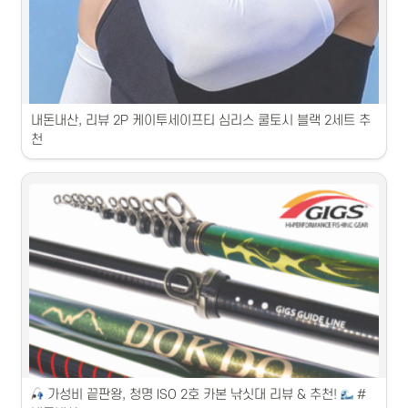
1. 은성 낚싯대 에어로텍 X5000, 가벼운 소재로 편안한 낚시 경험을 제
공합니다.2. 은성 낚싯대 아티움 Z900, 견고한 미끄럼 방지 소재로 안정
적인 사용이 가능합니다.3. 은성 낚싯대 크롬메탈 CH200, 슬림한 디자인
으로 손쉬운 운반에 탁월합니다.4. 은성 낚싯대 블랙쉐도우, 믿을 수 있
는 브랜드 품질로 높은 인기를 누립니다.5. 은성 낚싯대 마이스터, 다양
한 사이즈로 다양한 낚시 스타일을 만족시켜줍니다.
내돈내산, 리뷰 2P 케이투세이프티 심리스 쿨토시 블랙 2세트 추
천
1. 쿨토시 상품 추천 TOP5: 가장 인기있는 제품들을 리뷰합니다.2. 쿨토
시 상품 추천 TOP5: 다양한 제품의 장단점을 비교합니다.3. 쿨토시 상품 
추천 TOP5: 고객들이 선호하는 상품을 소개합니다.4. 쿨토시 상품 추천 
TOP5: 트렌디하고 실용적인 제품을 확인하세요.5. 쿨토시 상품 추천 
TOP5: 다양한 카테고리의 제품을 소개합니다.
 가성비 끝판왕, 청명 ISO 2호 카본 낚싯대 리뷰 & 추천! 
 #