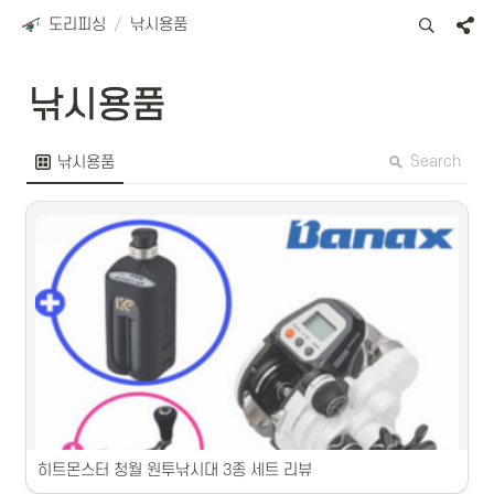
도리피싱
/
낚시용품
낚시용품
Search
낚시용품
히트몬스터 청월 원투낚시대 3종 세트 리뷰