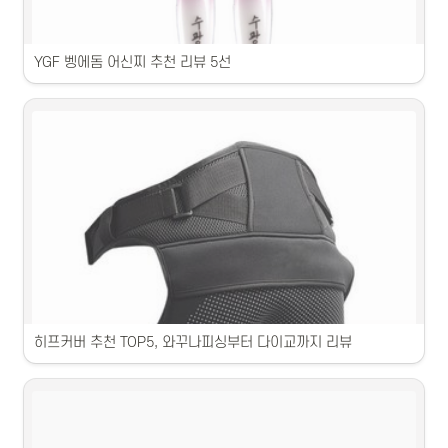
YGF 벵에돔 어신찌 추천 리뷰 5선
어신찌 제품의 특징과 장점을 자세히 소개합니다.
히프커버 추천 TOP5, 와꾸나피싱부터 다이교까지 리뷰