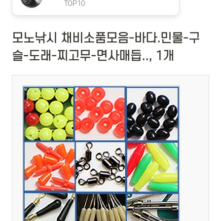
TOP10
모노낚시 채비소품모음-바다.민물-구
슬-도래-찌고무-면사매듭.., 1개