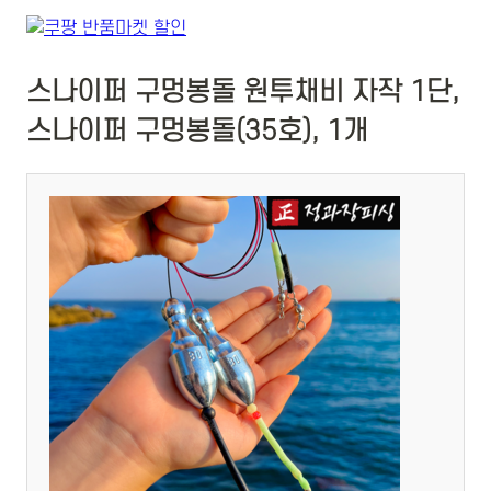
스나이퍼 구멍봉돌 원투채비 자작 1단,
스나이퍼 구멍봉돌(35호), 1개