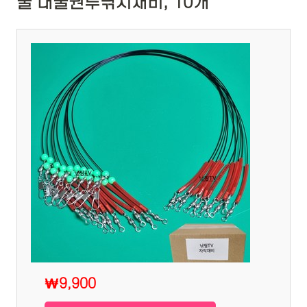
줄 대물원투낚시채비, 10개
₩9,900