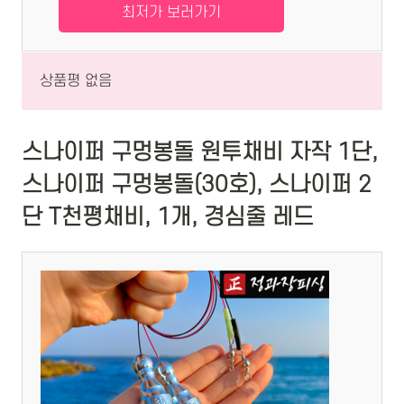
최저가 보러가기
상품평 없음
스나이퍼 구멍봉돌 원투채비 자작 1단,
스나이퍼 구멍봉돌(30호), 스나이퍼 2
단 T천평채비, 1개, 경심줄 레드