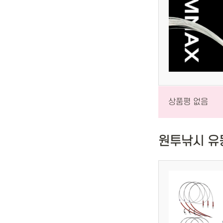
상품평 없음
원투낚시 유