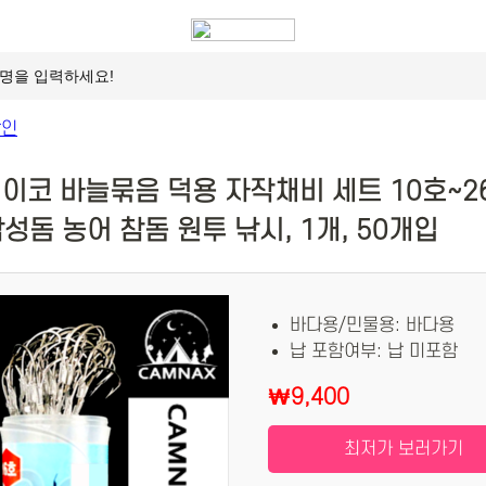
세이코 바늘묶음 덕용 자작채비 세트 10호~2
감성돔 농어 참돔 원투 낚시, 1개, 50개입
바다용/민물용: 바다용
납 포함여부: 납 미포함
₩9,400
최저가 보러가기