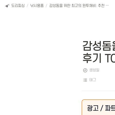
도리피싱
/
낚시용품
/
감성돔을 위한 최고의 원투채비: 추천 및 후기 TOP10
감성돔을
후기 T
생성일
태그
광고 / 파