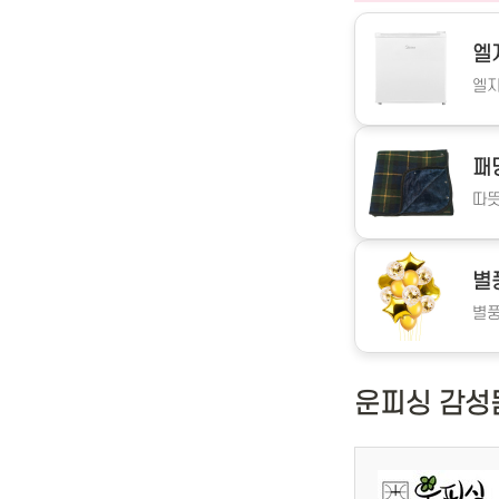
엘
엘지
패
따뜻
별
별풍
운피싱 감성돔