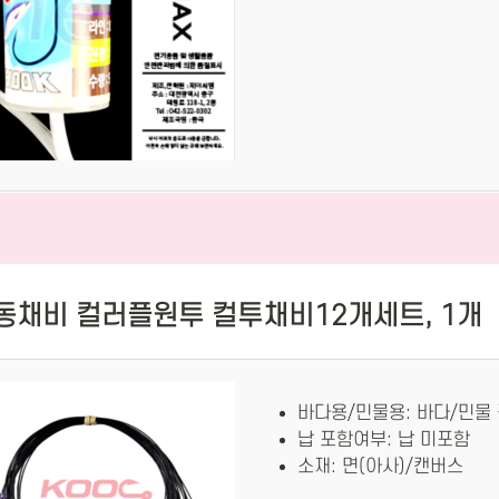
동채비 컬러플원투 컬투채비12개세트, 1개
바다용/민물용: 바다/민물
납 포함여부: 납 미포함
소재: 면(아사)/캔버스