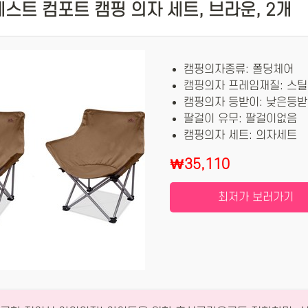
트 컴포트 캠핑 의자 세트, 브라운, 2개
캠핑의자종류: 폴딩체어
캠핑의자 프레임재질: 스틸
캠핑의자 등받이: 낮은등
팔걸이 유무: 팔걸이없음
캠핑의자 세트: 의자세트
₩35,110
최저가 보러가기