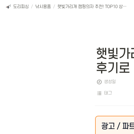
도리피싱
/
낚시용품
/
햇빛가리개 캠핑의자 추천! TOP10 상품 후기로 알아보는 인기 제품
햇빛가리
후기로
생성일
태그
광고 / 파