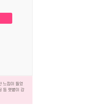
한 느낌이 들었
핑 등 햇볕이 강