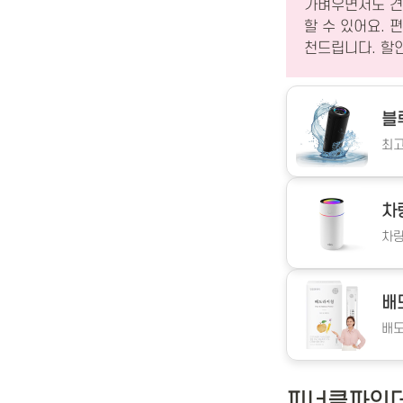
가벼우면서도 견
할 수 있어요. 
천드립니다. 할
블
최고
차
차량
배
배도
피너클파인더