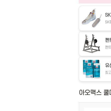
S
SK
펜
펜트
유
최고
아오맥스 쿨마