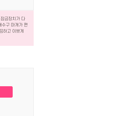
 잠금장치가 다
배수구 마개가 편
깔끔하고 이쁘게