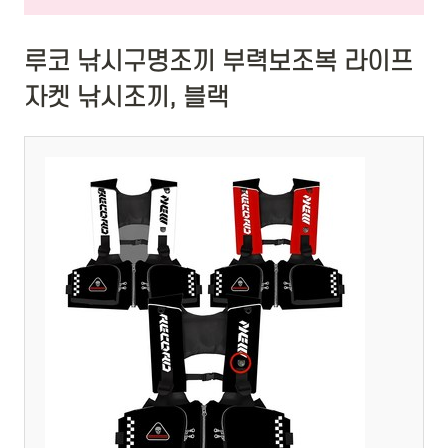
루코 낚시구명조끼 부력보조복 라이프
자켓 낚시조끼, 블랙