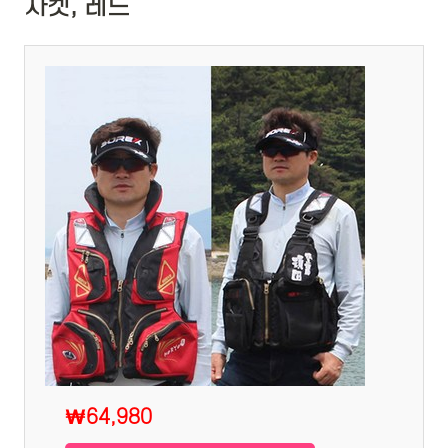
자켓, 레드
₩64,980