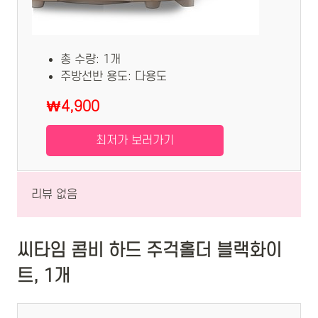
총 수량: 1개
주방선반 용도: 다용도
₩4,900
최저가 보러가기
리뷰 없음
씨타임 콤비 하드 주걱홀더 블랙화이
트, 1개