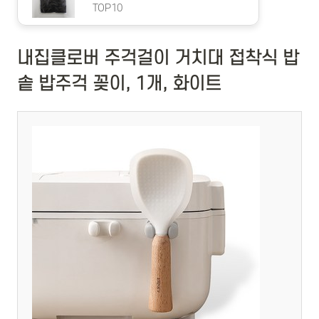
TOP10
내집클로버 주걱걸이 거치대 접착식 밥
솥 밥주걱 꽂이, 1개, 화이트