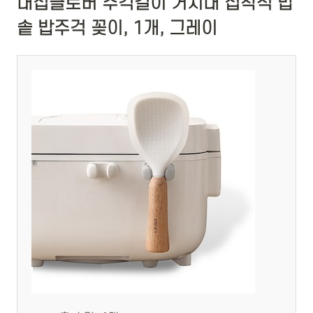
내집클로버 주걱걸이 거치대 접착식 밥
솥 밥주걱 꽂이, 1개, 그레이