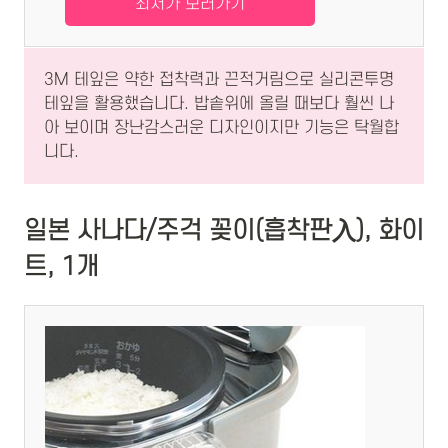
최저가 보러가기
3M 테잎은 약한 접착력과 끈적거림으로 실리콘투명
테잎을 활용했습니다. 밥솥위에 올릴 때보다 훨씬 나
아 보이며 장난감스러운 디자인이지만 기능은 탁월합
니다.
일본 사나다/주걱 꽂이(흡착판入), 화이
트, 1개