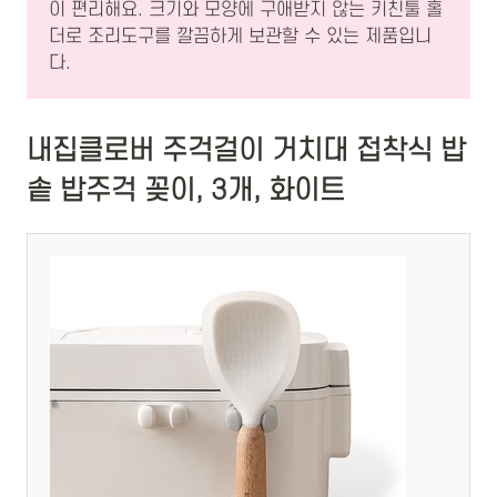
이 편리해요. 크기와 모양에 구애받지 않는 키친툴 홀
더로 조리도구를 깔끔하게 보관할 수 있는 제품입니
다.
내집클로버 주걱걸이 거치대 접착식 밥
솥 밥주걱 꽂이, 3개, 화이트