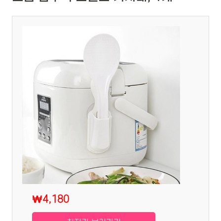
₩4,180