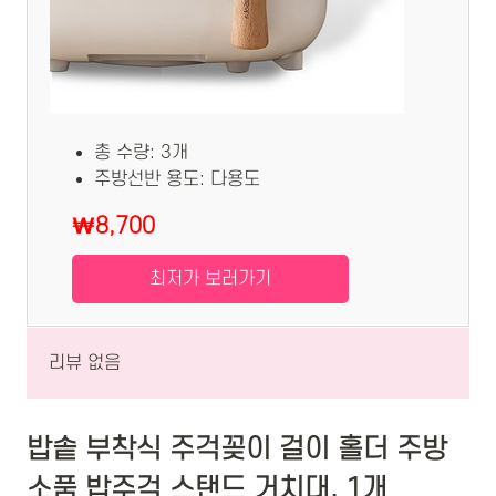
총 수량: 3개
주방선반 용도: 다용도
₩8,700
최저가 보러가기
리뷰 없음
밥솥 부착식 주걱꽂이 걸이 홀더 주방
소품 밥주걱 스탠드 거치대, 1개