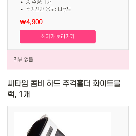
총 수량: 1개
주방선반 용도: 다용도
₩4,900
최저가 보러가기
리뷰 없음
씨타임 콤비 하드 주걱홀더 화이트블
랙, 1개