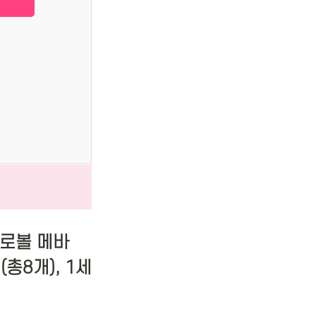
트로볼 메바
총8개), 1세