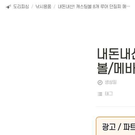
도리피싱
/
낚시용품
/
내돈내산! 캐스팅볼 8개 루어 던질찌 메바볼/메바트로볼 SET 추천 및 리뷰
내돈내산
볼/메바
생성일
태그
광고 / 파