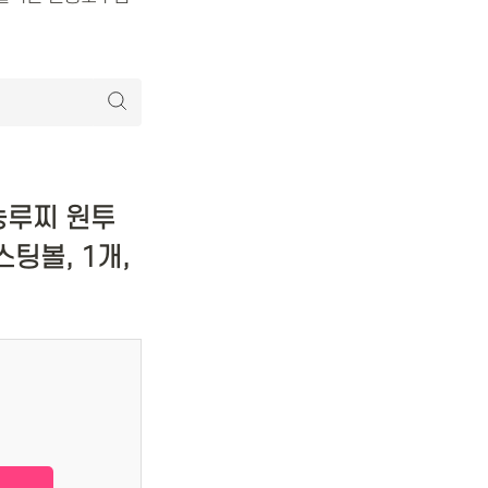
농루찌 원투
팅볼, 1개,