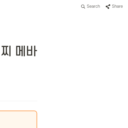
Search
Share
질찌 메바