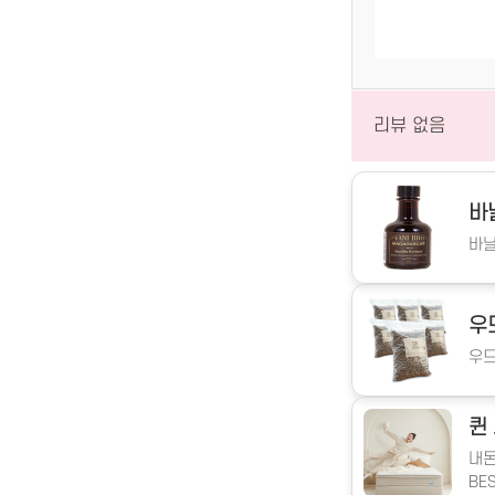
리뷰 없음
바
바닐
우
우드
퀸
내돈
BE