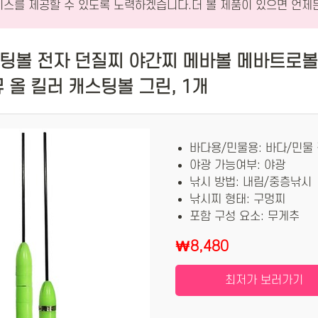
비스를 제공할 수 있도록 노력하겠습니다.더 볼 제품이 있으면 언제
스팅볼 전자 던질찌 야간찌 메바볼 메바트로볼
뮤 올 킬러 캐스팅볼 그린, 1개
바다용/민물용: 바다/민물
야광 가능여부: 야광
낚시 방법: 내림/중층낚시
낚시찌 형태: 구멍찌
포함 구성 요소: 무게추
₩8,480
최저가 보러가기