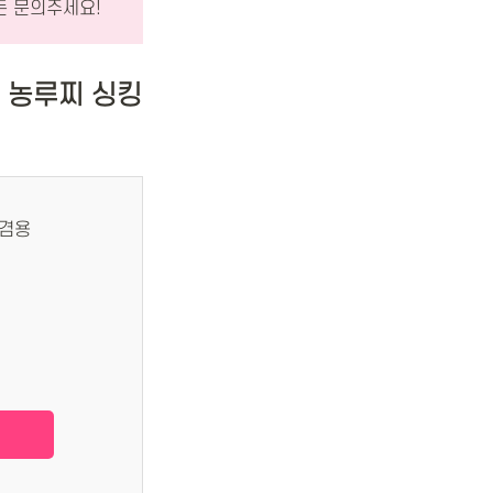
든 문의주세요!
 농루찌 싱킹
 겸용