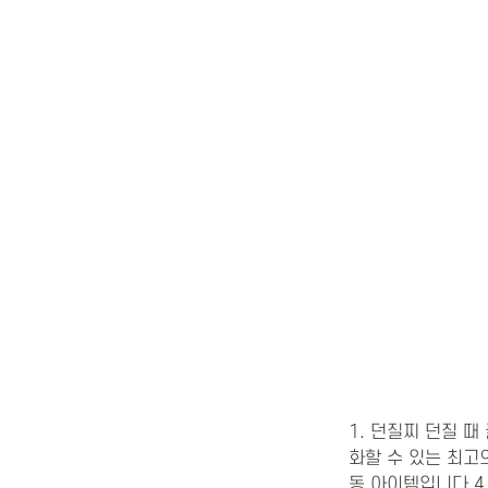
1. 던질찌 던질 
화할 수 있는 최고
동 아이템입니다.4