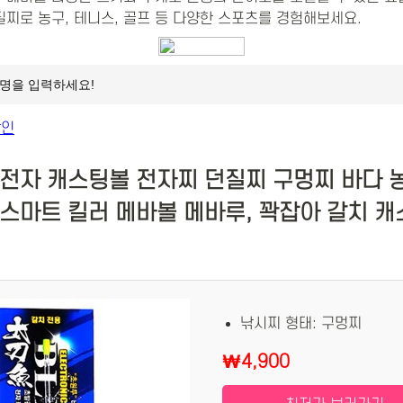
던질찌로 농구, 테니스, 골프 등 다양한 스포츠를 경험해보세요.
 전자 캐스팅볼 전자찌 던질찌 구멍찌 바다 
스마트 킬러 메바볼 메바루, 꽉잡아 갈치 캐스
낚시찌 형태: 구멍찌
₩4,900