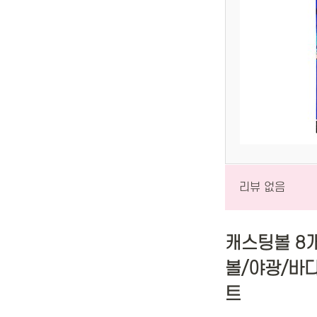
리뷰 없음
캐스팅볼 8
볼/야광/바다
트