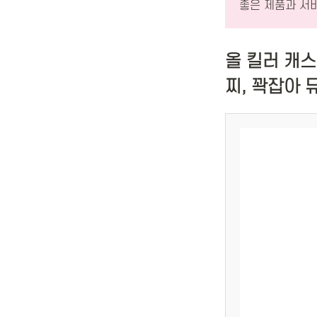
좋은 제품과 서
올 킬러 캐
찌, 꽉잡아 