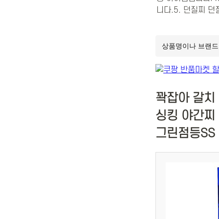
니다.5. 던질찌 
꽉잡아 갈치
싱킹 야간찌 
그린점등SS