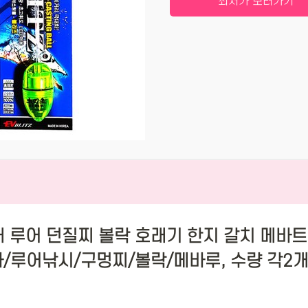
최저가 보러가기
개 루어 던질찌 볼락 호래기 한지 갈치 메바
/루어낚시/구멍찌/볼락/메바루, 수량 각2개(