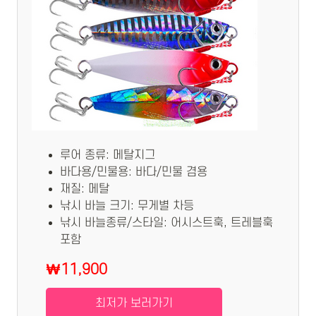
루어 종류: 메탈지그
바다용/민물용: 바다/민물 겸용
재질: 메탈
낚시 바늘 크기: 무게별 차등
낚시 바늘종류/스타일: 어시스트훅, 트레블훅
포함
₩11,900
최저가 보러가기