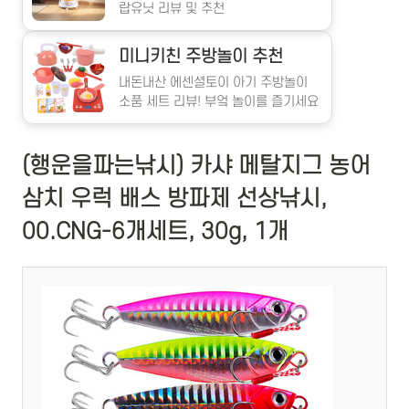
랍유닛 리뷰 및 추천
미니키친 주방놀이 추천
내돈내산 에센셜토이 아기 주방놀이
소품 세트 리뷰! 부엌 놀이를 즐기세요
(행운을파는낚시) 카샤 메탈지그 농어
삼치 우럭 배스 방파제 선상낚시,
00.CNG-6개세트, 30g, 1개