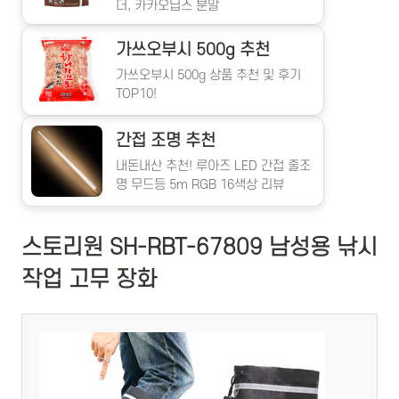
더, 카카오닙스 분말
가쓰오부시 500g 추천
가쓰오부시 500g 상품 추천 및 후기
TOP10!
간접 조명 추천
내돈내산 추천! 루아즈 LED 간접 줄조
명 무드등 5m RGB 16색상 리뷰
스토리원 SH-RBT-67809 남성용 낚시
작업 고무 장화