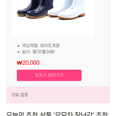
색상계열: 화이트계열
높이: 롱(무릎아래)
₩20,000
최저가 보러가기
리뷰 없음
오늘의 추천 상품 '유모차 장난감' 추천