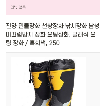
리뷰 없음
진양 민물장화 선상장화 낚시장화 남성
미끄럼방지 장화 요팅장화, 클래식 요
팅 장화 / 흑회색, 250